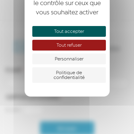
SOUTENIR
le contrôle sur ceux que
vous souhaitez activer
Tout accepter
Restez informés,
Tout refuser
abonnez-vous à notre newsletter
Personnaliser
E-mail
*
Politique de
confidentialité
CAPTCHA personnalisé
*
5
+
8
=
Envoyer