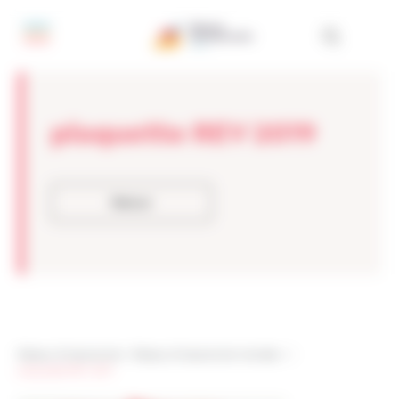
Panneau de gestion des cookies
plaquette REV 2019
Retour
Réseau Entreprendre
>
Réseau Entreprendre Vendée
> >
plaquette REV 2019