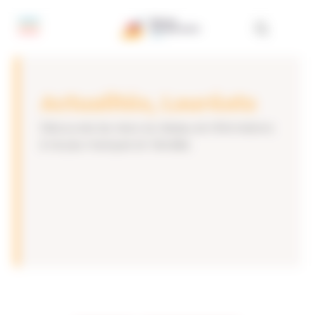
Panneau de gestion des cookies
Actualités, Lauréats
Découvrez les news du réseau et informations
à ne pas manquer en Vendée.