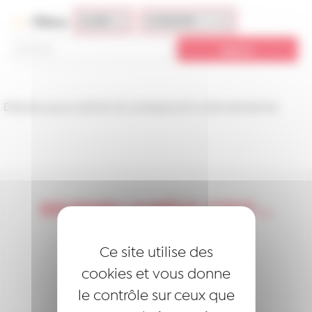
Filtres
Désolé, aucun article ne correspond à votre recherche.
DEVENIR LAURÉAT, C’EST …
S’ENGAGER
Ce site utilise des
SOUTENIR
cookies et vous donne
le contrôle sur ceux que