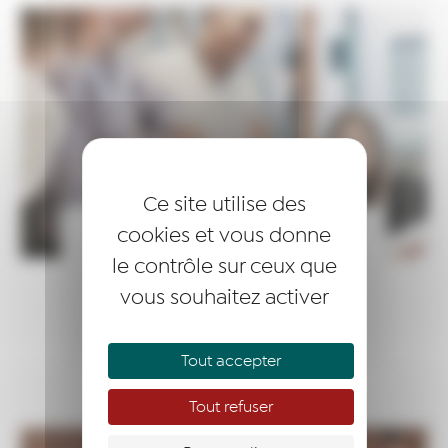
Ce site utilise des
cookies et vous donne
Lauréats 2025
le contrôle sur ceux que
LIRE LA SUITE
3 juillet 2025
vous souhaitez activer
ACTUALITÉS
Tout accepter
Tout refuser