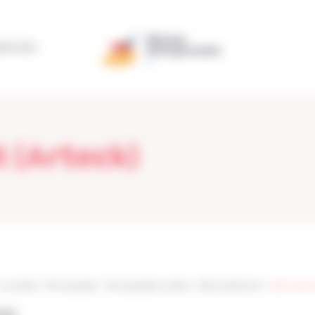
ÉRATION
 (Arteck)
Actualités
>
Témoignages
>
Témoignages lauréats
>
Gaël Laellemant
>
Gaël Lallem