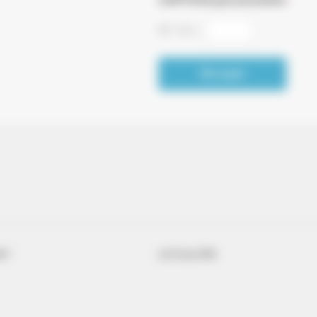
*
10
*
12
=
Envoyer
NT
ACTUALITÉS