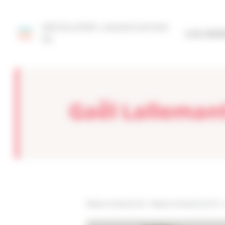
Panneau de gestion des cookies
DÉCOUVRIR L'ASSOCIATION
SITE FÉD
93
Gaël Lallemant
Réseau Entreprendre
>
Réseau Entreprendre 93
>