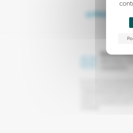
cont
A PROPOS
Po
Restez info
abonnez-vou
newsletter
En vous inscrivant à notre liste 
avoir pris connaissance de notr
confidentialité et acceptez de 
notre part. Vous pourrez vous d
l’aide du lien de désinscription
newsletters.