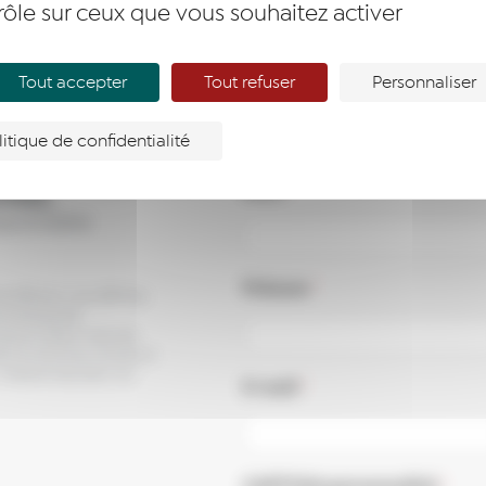
rôle sur ceux que vous souhaitez activer
ENTREPRENDRE
A
Tout accepter
Tout refuser
Personnaliser
litique de confidentialité
Nom
*
rmés,
s à notre
Prénom
*
de diffusion, vous affirmez
e politique de
recevoir des e-mails de
ésinscrire à tout moment, à
 visible en bas dans nos
E-mail
*
CAPTCHA personnalisé