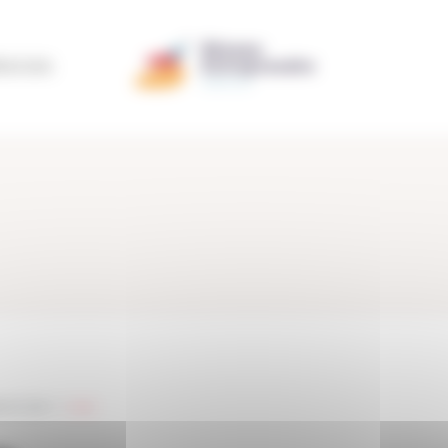
ÉRATION
s du Sud
> >
Logo