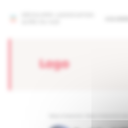
Panneau de gestion des cookies
DÉCOUVRIR L'ASSOCIATION
SITE FÉD
ALPES DU SUD
Logo
Réseau Entreprendre
>
Réseau Entreprendre Alpe