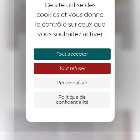
Ce site utilise des
cookies et vous donne
le contrôle sur ceux que
vous souhaitez activer
Le Dauphiné Libéré – 30 mai
2025
Tout accepter
LIRE LA SUITE
30 mai 2025
Tout refuser
ACTUALITÉS
REVUES DE PRESSE
Personnaliser
Politique de
confidentialité