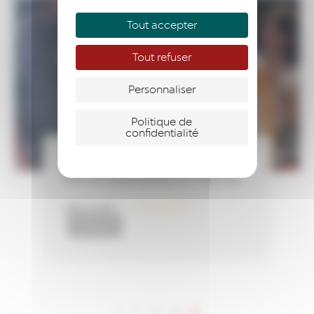
Tout accepter
Tout refuser
Personnaliser
Politique de
confidentialité
Lancement de
l’accompagnement d’Yves Laz…
LIRE LA SUITE
18 juillet 2022
ACTUALITÉS
4
<
1
2
3