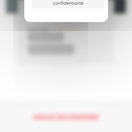
confidentialité
L’export collaboratif : une bonne
idée ?
LIRE LA SUITE
20 mars 2023
CONSEILS BY RÉSEAU
EXPORTER SANS SE PLANTER
NOUS REJOINDRE