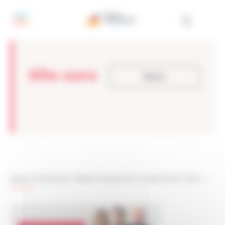
Panneau de gestion des cookies
Site aura
Retour
Réseau Entreprendre
>
Réseau Entreprendre Auvergne Rhône-Alpes
> >
Site aura