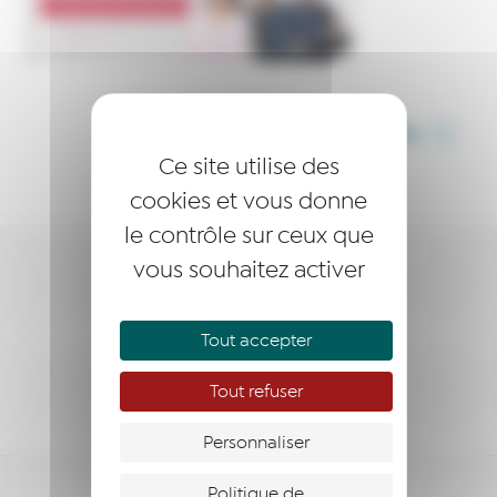
PARTAGER CET ARTICLE
Ce site utilise des
cookies et vous donne
le contrôle sur ceux que
vous souhaitez activer
QUI SOMMES-NOUS
ENTREPRENDRE
Tout accepter
ACCOMPAGNER
Tout refuser
Personnaliser
Politique de