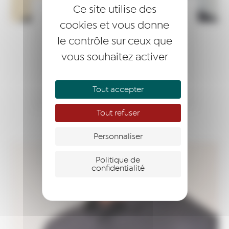
Ce site utilise des
Entreprendre ailleurs, vu de
cookies et vous donne
Bruxelles
le contrôle sur ceux que
LIRE LA SUITE
24 juin 2026
vous souhaitez activer
ACTUALITÉS
TÉMOIGNAGES
TÉMOIGNAGES MEMBRES
Tout accepter
Tout refuser
Personnaliser
Politique de
confidentialité