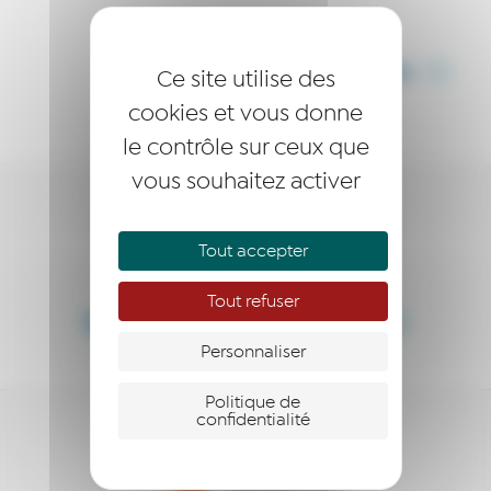
PARTAGER CET ARTICLE
Ce site utilise des
cookies et vous donne
le contrôle sur ceux que
vous souhaitez activer
DEVENEZ LAURÉAT·E !
Tout accepter
DEVENEZ MEMBRE !
Tout refuser
DEVENEZ PARTENAIRE !
Personnaliser
Politique de
confidentialité