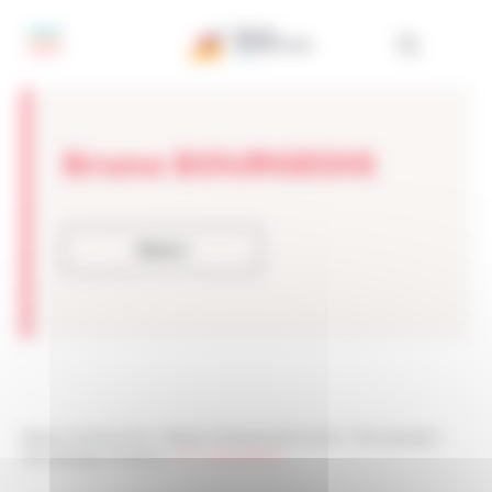
Panneau de gestion des cookies
Bruno BOURGEOIS
Retour
Réseau Entreprendre
>
Réseau Entreprendre Guyane
>
Témoignages
>
Témoignages membres
>
Bruno BOURGEOIS