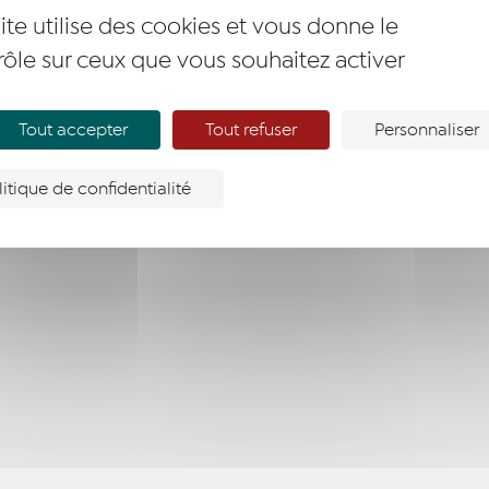
ite utilise des cookies et vous donne le
rôle sur ceux que vous souhaitez activer
Tout accepter
Tout refuser
Personnaliser
litique de confidentialité
DEVENEZ MEMBRE !