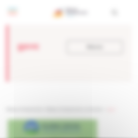
Pannello di gestione dei cookies
gsvc
Ritorno
Réseau Entreprendre
>
Réseau Entreprendre Lombardia
> >
gsvc