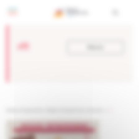
Pannello di gestione dei cookies
rl1
Ritorno
Réseau Entreprendre
>
Réseau Entreprendre Lombardia
> >
rl1