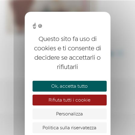
Questo sito fa uso di
cookies e ti consente di
CONDIVIDI QUESTO ARTICOLO
decidere se accettarli o
rifiutarli
Ok, accetta tutto
SOSTENERE
Rifiuta tutti i cookie
Personalizza
Politica sulla riservatezza