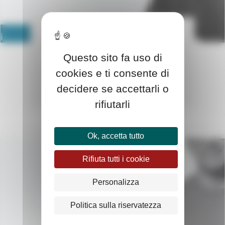
Tutelare la proprietà intellettuale:
intervista a Fu…
Questo sito fa uso di
PER SAPERNE DI +
20 Ottobre 2025
cookies e ti consente di
ATTUALITA'
decidere se accettarli o
rifiutarli
Ok, accetta tutto
Rifiuta tutti i cookie
Personalizza
Politica sulla riservatezza