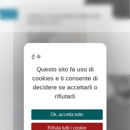
Tutelare la proprietà intellettuale:
intervista a Fu…
PER SAPERNE DI +
20 Ottobre 2025
ATTUALITA'
Questo sito fa uso di
cookies e ti consente di
decidere se accettarli o
rifiutarli
Ok, accetta tutto
Rifiuta tutti i cookie