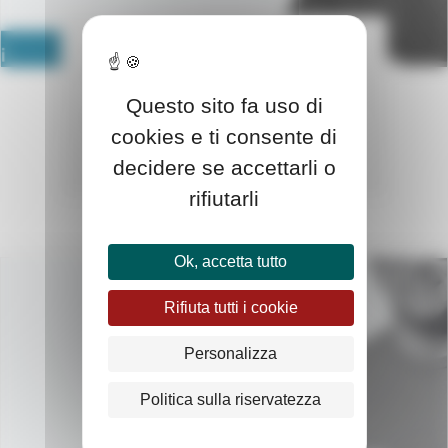
Tutelare la proprietà intellettuale:
intervista a Fu…
Questo sito fa uso di
PER SAPERNE DI +
20 Ottobre 2025
cookies e ti consente di
ATTUALITA'
decidere se accettarli o
rifiutarli
Ok, accetta tutto
Rifiuta tutti i cookie
Personalizza
Politica sulla riservatezza