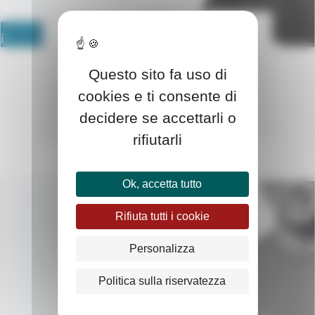
Tutelare la proprietà intellettuale:
intervista a Fu…
Questo sito fa uso di
PER SAPERNE DI +
20 Ottobre 2025
cookies e ti consente di
ATTUALITA'
decidere se accettarli o
rifiutarli
Ok, accetta tutto
Rifiuta tutti i cookie
Personalizza
Politica sulla riservatezza