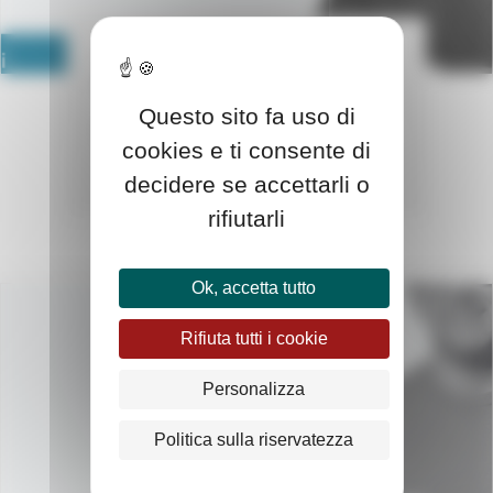
Tutelare la proprietà intellettuale:
intervista a Fu…
Questo sito fa uso di
PER SAPERNE DI +
20 Ottobre 2025
cookies e ti consente di
ATTUALITA'
decidere se accettarli o
rifiutarli
Ok, accetta tutto
Rifiuta tutti i cookie
Personalizza
Politica sulla riservatezza