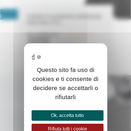
Tutelare la proprietà intellettuale:
intervista a Fu…
PER SAPERNE DI +
20 Ottobre 2025
ATTUALITA'
Questo sito fa uso di
cookies e ti consente di
decidere se accettarli o
rifiutarli
Ok, accetta tutto
Rifiuta tutti i cookie