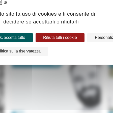
Tutelare la proprietà intellettuale:
o sito fa uso di cookies e ti consente di
intervista a Fu…
decidere se accettarli o rifiutarli
PER SAPERNE DI +
20 Ottobre 2025
ATTUALITA'
, accetta tutto
Rifiuta tutti i cookie
Personali
litica sulla riservatezza