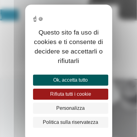
Tutelare la proprietà intellettuale:
intervista a Fu…
Questo sito fa uso di
PER SAPERNE DI +
20 Ottobre 2025
cookies e ti consente di
ATTUALITA'
decidere se accettarli o
rifiutarli
Ok, accetta tutto
Rifiuta tutti i cookie
Personalizza
Politica sulla riservatezza