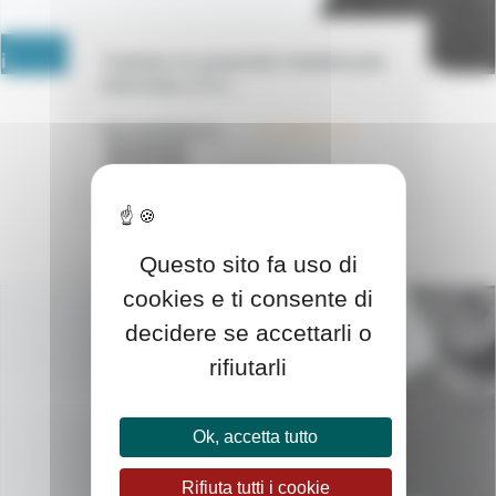
Tutelare la proprietà intellettuale:
intervista a Fu…
PER SAPERNE DI +
20 Ottobre 2025
ATTUALITA'
Questo sito fa uso di
cookies e ti consente di
decidere se accettarli o
rifiutarli
Ok, accetta tutto
Rifiuta tutti i cookie