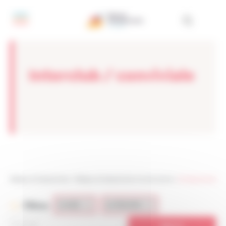
Panneau de gestion des cookies
Interclub / conviviale
Réseau Entreprendre
>
Réseau Entreprendre Val de Marne
>
Entreprendre
Filtres