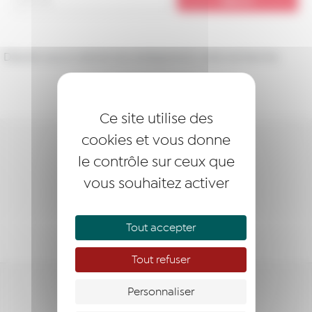
Désolé, aucun article ne correspond à votre recherche.
Ce site utilise des
cookies et vous donne
DEVENIR LAURÉAT
le contrôle sur ceux que
vous souhaitez activer
DEVENIR MEMBRE
NOUS SOUTENIR
Tout accepter
Tout refuser
Personnaliser