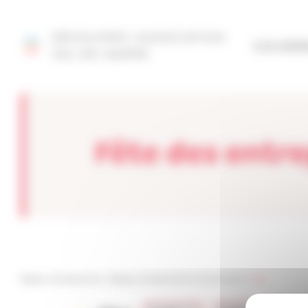
Panneau de gestion des cookies
DÉCOUVRIR L'ASSOCIATION
SITE FÉD
VAL-DE-MARNE
Fête des entr
Réseau Entreprendre
>
Réseau Entreprendre Val de Marne
>
fête