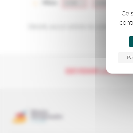
Filtres
Ce s
cont
Désolé, aucun article ne correspond à
Po
DEVENIR LAURÉA