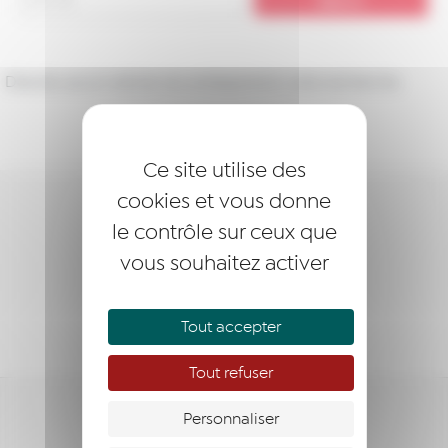
Désolé, aucun article ne correspond à votre recherche.
Ce site utilise des
cookies et vous donne
DEVENIR LAURÉAT
le contrôle sur ceux que
vous souhaitez activer
DEVENIR MEMBRE
NOUS SOUTENIR
Tout accepter
Tout refuser
Personnaliser