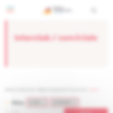
Panneau de gestion des cookies
Interclub / conviviale
Réseau Entreprendre
>
Réseau Entreprendre Val de Marne
>
Réseau
Filtres