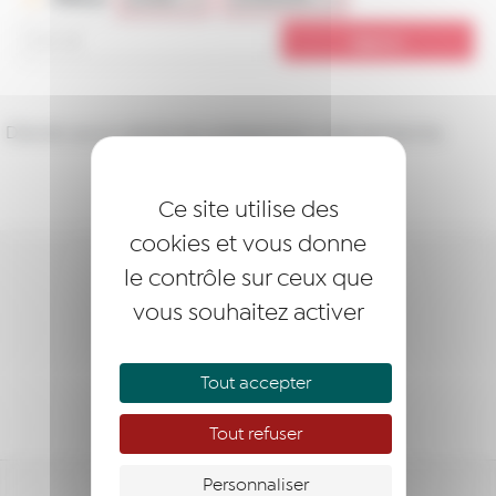
Désolé, aucun article ne correspond à votre recherche.
Ce site utilise des
cookies et vous donne
le contrôle sur ceux que
DEVENIR LAURÉAT
vous souhaitez activer
DEVENIR MEMBRE
Tout accepter
NOUS SOUTENIR
Tout refuser
Personnaliser