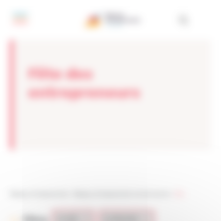
Panneau de gestion des cookies
Fête des
entrepreneurs
Réseau Entreprendre
>
Réseau Entreprendre Val de Marne
>
SDL
Filtres