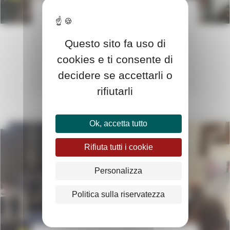
XIX Convegno Nazionale
ANG&OS: un’opportun…
Questo sito fa uso di
PER SAPERNE DI +
1 Aprile 2019
cookies e ti consente di
ATTUALITA'
EVENTI
decidere se accettarli o
rifiutarli
Ok, accetta tutto
Rifiuta tutti i cookie
Personalizza
Politica sulla riservatezza