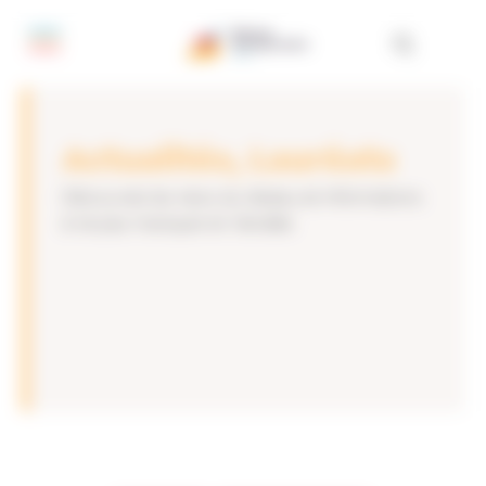
Panneau de gestion des cookies
Actualités, Lauréats
Découvrez les news du réseau et informations
à ne pas manquer en Vendée.