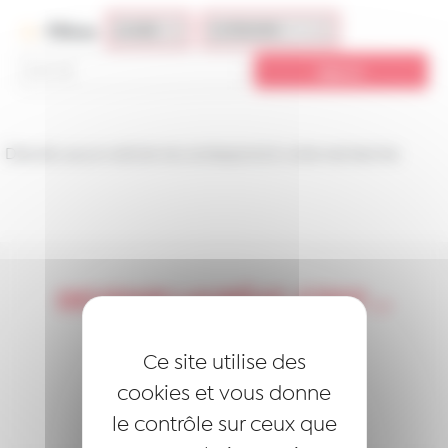
Filtres
Désolé, aucun article ne correspond à votre recherche.
DEVENIR LAURÉAT, C’EST …
S’ENGAGER
Ce site utilise des
SOUTENIR
cookies et vous donne
le contrôle sur ceux que